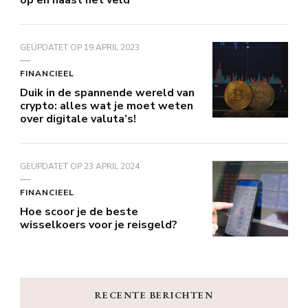
op en naast het veld
GEÜPDATET OP
19 APRIL 2023
FINANCIEEL
Duik in de spannende wereld van
crypto: alles wat je moet weten
over digitale valuta’s!
GEÜPDATET OP
23 APRIL 2024
FINANCIEEL
Hoe scoor je de beste
wisselkoers voor je reisgeld?
RECENTE BERICHTEN