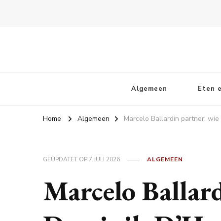
Kletskoppies.nl
Algemeen
Eten e
Home
Algemeen
Marcelo Ballardin partner: wie
GEÜPDATET OP
7 JULI 2026
ALGEMEEN
Marcelo Ballard