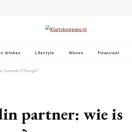
n drinken
Lifestyle
Wonen
Financieel
 is Dominik D’Hooge?
in partner: wie is