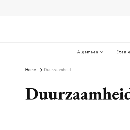
Kletskoppies.nl
Algemeen
Eten e
Home
Duurzaamheid
Duurzaamhei