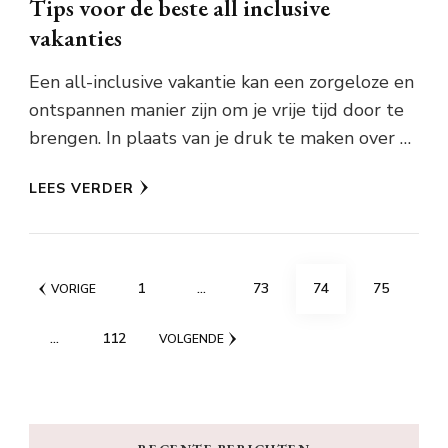
Tips voor de beste all inclusive
vakanties
Een all-inclusive vakantie kan een zorgeloze en
ontspannen manier zijn om je vrije tijd door te
brengen. In plaats van je druk te maken over …
LEES VERDER
Berichten
PAGINA
PAGINA
PAGINA
PAGINA
1
…
73
74
75
VORIGE
paginering
PAGINA
…
112
VOLGENDE