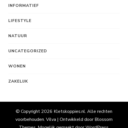
INFORMATIEF
LIFESTYLE
NATUUR
UNCATEGORIZED
WONEN
ZAKELIJK
© Copyright 2026
Kletskoppies.nl
. Alle rechten
voorbehouden.
Vilva | Ontwikkeld door
Blossom
Themes
. Mogelijk gemaakt door
WordPress
.