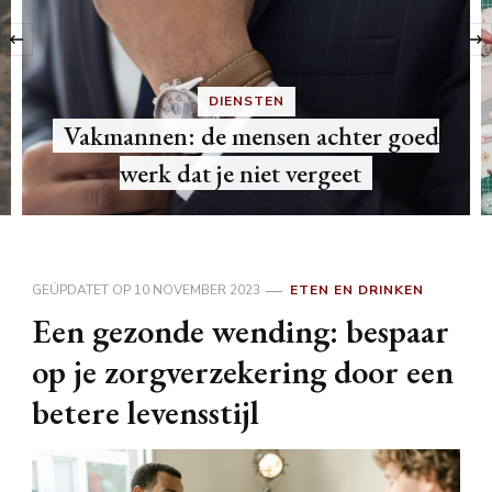
‹
DIENSTEN
Vakmannen: de mensen achter goed
werk dat je niet vergeet
GEÜPDATET OP
10 NOVEMBER 2023
ETEN EN DRINKEN
Een gezonde wending: bespaar
op je zorgverzekering door een
betere levensstijl