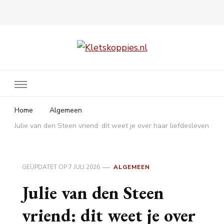
Kletskoppies.nl
Home
Algemeen
Julie van den Steen vriend: dit weet je over haar liefdesleven
GEÜPDATET OP
7 JULI 2026
ALGEMEEN
Julie van den Steen
vriend: dit weet je over