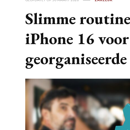
GEÜPDATET OP
30 MAART 2026
ZAKELIJK
Slimme routines
iPhone 16 voor
georganiseerde