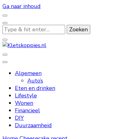
Ga naar inhoud
Op
zoek
naar
iets?
Kletskoppies.nl
Algemeen
Auto’s
Eten en drinken
Lifestyle
Wonen
Financieel
DIY
Duurzaamheid
Home
Cheesecake recept