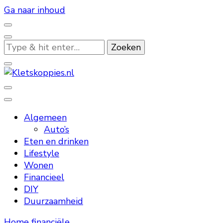
Ga naar inhoud
Op
zoek
naar
iets?
Kletskoppies.nl
Algemeen
Auto’s
Eten en drinken
Lifestyle
Wonen
Financieel
DIY
Duurzaamheid
Home
financiële