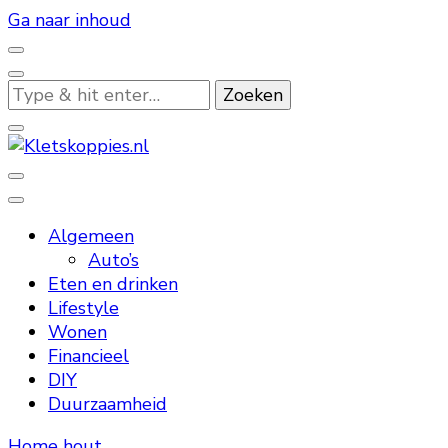
Ga naar inhoud
Op
zoek
naar
iets?
Kletskoppies.nl
Algemeen
Auto’s
Eten en drinken
Lifestyle
Wonen
Financieel
DIY
Duurzaamheid
Home
hout