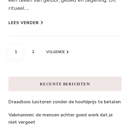
een teken van geloof, gebed en zegening. Dit
ritueel …
LEES VERDER
Berichten
PAGINA
PAGINA
1
2
VOLGENDE
paginering
RECENTE BERICHTEN
Draadloos luisteren zonder de hoofdprijs te betalen
Vakmannen: de mensen achter goed werk dat je
niet vergeet