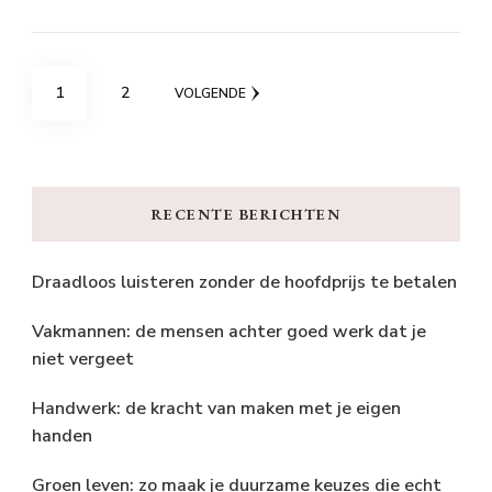
Berichten
PAGINA
PAGINA
1
2
VOLGENDE
paginering
RECENTE BERICHTEN
Draadloos luisteren zonder de hoofdprijs te betalen
Vakmannen: de mensen achter goed werk dat je
niet vergeet
Handwerk: de kracht van maken met je eigen
handen
Groen leven: zo maak je duurzame keuzes die echt