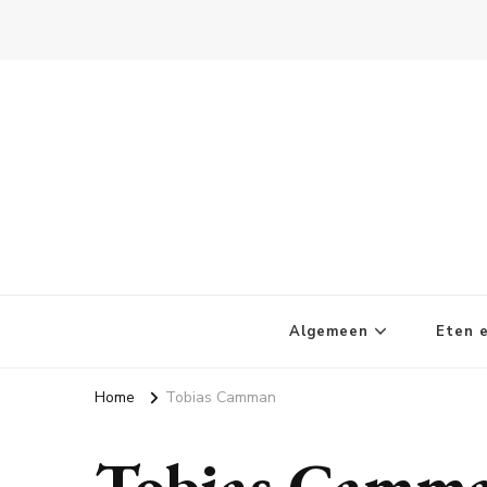
Kletskoppies.nl
Algemeen
Eten e
Home
Tobias Camman
Tobias Camm