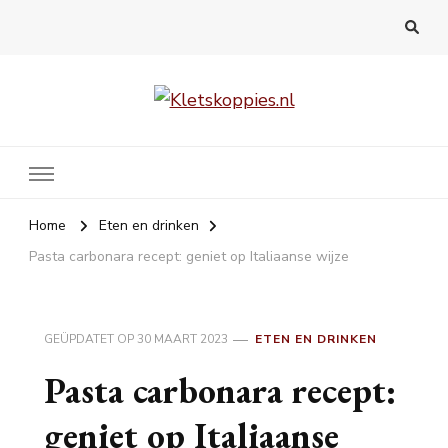
Kletskoppies.nl
Home
Eten en drinken
Pasta carbonara recept: geniet op Italiaanse wijze
GEÜPDATET OP
30 MAART 2023
ETEN EN DRINKEN
Pasta carbonara recept:
geniet op Italiaanse