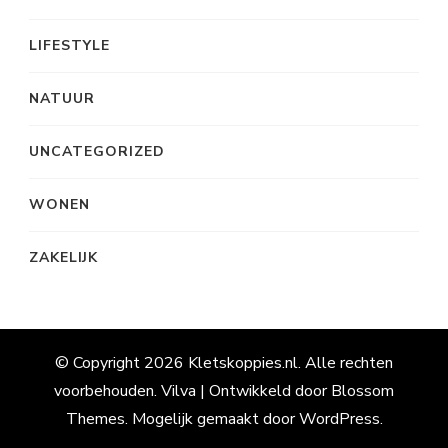
LIFESTYLE
NATUUR
UNCATEGORIZED
WONEN
ZAKELIJK
© Copyright 2026
Kletskoppies.nl
. Alle rechten
voorbehouden.
Vilva | Ontwikkeld door
Blossom
Themes
. Mogelijk gemaakt door
WordPress
.