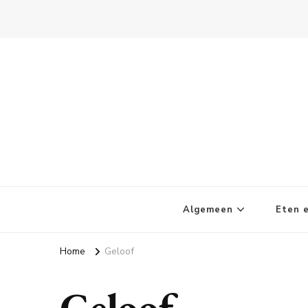
Kletskoppies.nl
Algemeen
Eten e
Home
Geloof
Geloof