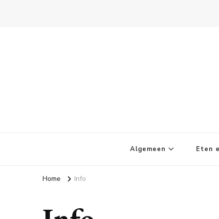
Kletskoppies.nl
Algemeen
Eten e
Home
Info
Info