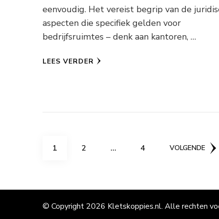
eenvoudig. Het vereist begrip van de juridi
aspecten die specifiek gelden voor
bedrijfsruimtes – denk aan kantoren, …
LEES VERDER
Berichten
PAGINA
PAGINA
PAGINA
1
2
…
4
VOLGENDE
paginering
© Copyright 2026
Kletskoppies.nl
. Alle rechten v