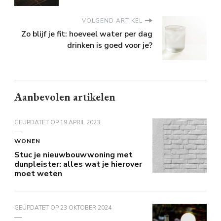
VOLGEND ARTIKEL
Zo blijf je fit: hoeveel water per dag
drinken is goed voor je?
Aanbevolen artikelen
GEÜPDATET OP
19 APRIL 2023
WONEN
Stuc je nieuwbouwwoning met
dunpleister: alles wat je hierover
moet weten
GEÜPDATET OP
23 OKTOBER 2024