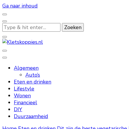
Ga naar inhoud
Op
zoek
naar
iets?
Kletskoppies.nl
Algemeen
Auto’s
Eten en drinken
Lifestyle
Wonen
Financieel
DIY
Duurzaamheid
Home
Eten en drinken
Dit zijn de beste vegetarische