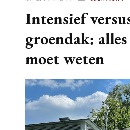
GEÜPDATET OP
20 JUNI 2023
UNCATEGORIZED
Intensief versu
groendak: alles
moet weten