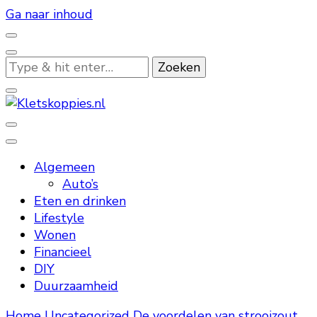
Ga naar inhoud
Op
zoek
naar
iets?
Kletskoppies.nl
Algemeen
Auto’s
Eten en drinken
Lifestyle
Wonen
Financieel
DIY
Duurzaamheid
Home
Uncategorized
De voordelen van strooizout