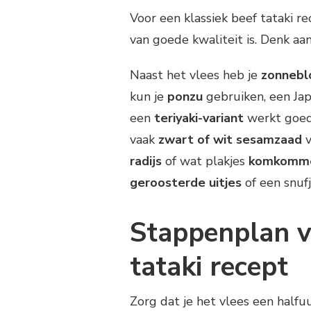
Voor een klassiek beef tataki re
van goede kwaliteit is. Denk aa
Naast het vlees heb je
zonnebl
kun je
ponzu
gebruiken, een Jap
een
teriyaki-variant
werkt goed
vaak
zwart of wit sesamzaad
v
radijs
of wat plakjes
komkomm
geroosterde uitjes
of een snuf
Stappenplan v
tataki recept
Zorg dat je het vlees een halfu