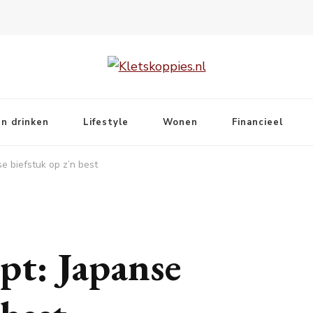
n drinken
Lifestyle
Wonen
Financieel
se biefstuk op z’n best
ept: Japanse